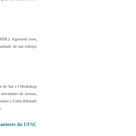
BSSL): A general view,
esultado de um esforço
e do Sul e I Workshop
 atividades de ensino,
natto e Lidia Klestadt
»
.
o-autores da UFSC