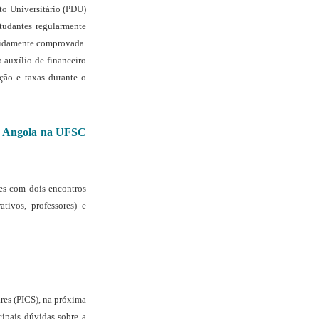
o Universitário (PDU)
studantes regularmente
vidamente comprovada.
 auxílio de financeiro
ção e taxas durante o
ra Angola na UFSC
es com dois encontros
tivos, professores) e
res (PICS), na próxima
cipais dúvidas sobre a