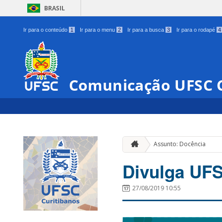
BRASIL
Ir para o conteúdo
1
Ir para o menu
2
Ir para a busca
3
Ir para o rodapé
4
Comunicação UFSC C
Assunto: Docência
Divulga UFS
27/08/2019 10:55