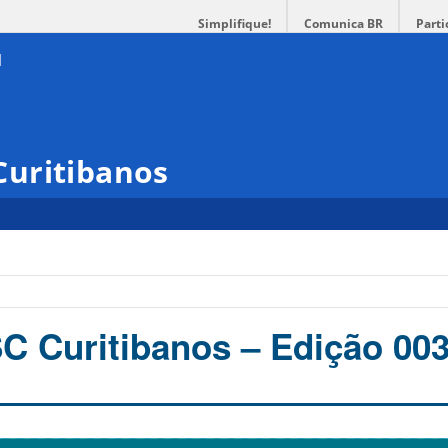
Simplifique!
Comunica BR
Parti
uritibanos
C Curitibanos – Edição 00