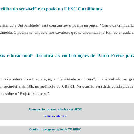
tilha do sensível” é exposto na UFSC Curitibanos
poetizando a Universidade” está com um novo poema na praça: “Canto da criminaliz
Almeida. O poema foi exposto nos cavaletes que se encontram no Hall de entrada 
is educacional” discutirá as contribuições de Paulo Freire pa
práxis educacional: educação, subjetividade e cultura”, que é voltado ao g
o, sexta-feira, às 10h, no auditório do CBS 01. Na ocasião será dada continuidade 
ate sobre o “Projeto Future-se”.
Acompanhe outras notícias da UFSC
noticias.ufsc.br
Confira a programação da TV UFSC