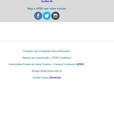
tv.ufsc.br
Siga a UFSC nas redes sociais
Contatos com a produção deste informativo:
Agentes de comunicação – UFSC Curitibanos
Universidade Federal de Santa Catarina – Campus Curitibanos (
UFSC
).
divulga.cbs@contato.ufsc.br
Acesse nossas
Diretrizes