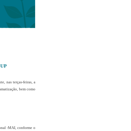
EDUP
e, nas terças-feiras, a
dramatização, bem como
onal -MAI, conforme o