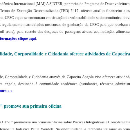
adêmica Internacional (MAI) A SINTER, por meio do Programa de Desenvolviment
o Termo de Execução Descentralizada (TED) 7417, oferece auxílio financeiro a e
 na UFSC e que se encontram em situação de vulnerabilidade socioeconômica, de
s regularmente matriculados nos cursos de graduação da UFSC para que recebam o
il reais), para custeio das despesas de passagens aéreas, acomodação, alimenta
formações clique aqui
.
idade, Corporalidade e Cidadania oferece atividades de Capoei
, Corporalidade e Cidadania através da Capoeira Angola visa oferecer atividad
ra angola, destinada à comunidade acadêmica (estudantes, técnicos administra
tura » »
.
 promove sua primeira oficina
 UFSC” promoverá sua primeira oficina sobre Práticas Integrativas e Complementa
 terapeuta holística Paula Wordell. Na oportunidade, a terapeuta irá sanar as prin