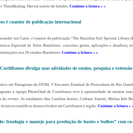
 e ThetaHealing. Haverá sorteio de brindes.
Continue a leitura » »
.
s é coautor de publicação internacional
xandre ten Caten, é coautor da publicação “The Brazilian Soil Spectral Library (
oteca Espectral de Solos Brasileiros: conceitos gerais, aplicações e desafios), r
stituições nos 26 estados Brasileiros.
Continue a leitura » »
.
itibanos divulga suas atividades de ensino, pesquisa e extensão
nico em Paisagismo da UFSM, V Encontro Estadual de Floricultura do Rio Grand
isagismo a equipe PhenoGlad de Curitibanos teve a oportunidade de mostrar suas
s do evento. As estudantes Ana Carolina Iurrino, Cediane Zanetti, Melina Inês Bo
 técnicos-científicos desenvolvidos em Curitibanos e região.
Continue a leitura » 
lo: fenologia e manejo para produção de hastes e bulbos” com c