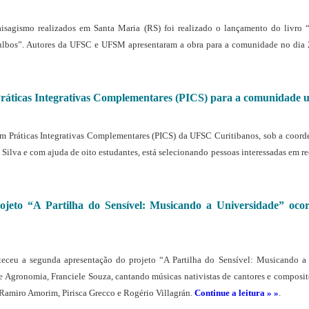
paisagismo realizados em Santa Maria (RS) foi realizado o lançamento do livro 
ulbos”. Autores da UFSC e UFSM apresentaram a obra para a comunidade no dia 
Práticas Integrativas Complementares (PICS) para a comunidade u
m Práticas Integrativas Complementares (PICS) da UFSC Curitibanos, sob a coord
Silva e com ajuda de oito estudantes, está selecionando pessoas interessadas em re
ojeto “A Partilha do Sensível: Musicando a Universidade” oco
eceu a segunda apresentação do projeto “A Partilha do Sensível: Musicando a
e Agronomia, Franciele Souza, cantando músicas nativistas de cantores e composit
Ramiro Amorim, Pirisca Grecco e Rogério Villagrán.
Continue a leitura » »
.